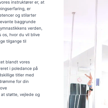
 vores instruktører er, at
ingserfaring, er
tencer og stilarter
elevante baggrunde
 gymnastikkens verden,
 os, hvor du vil blive
ge tilgange til
tet blandt vores
rreret i poledance på
skillige titler med
 drømme for din
jove
 at støtte, vejlede og