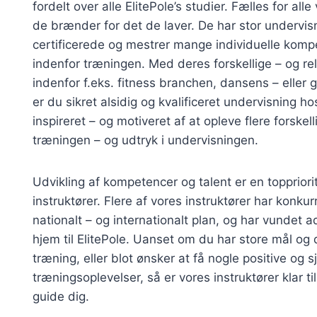
fordelt over alle ElitePole’s studier. Fælles for alle
de brænder for det de laver. De har stor undervisn
certificerede og mestrer mange individuelle kompe
indenfor træningen. Med deres forskellige – og r
indenfor f.eks. fitness branchen, dansens – eller
er du sikret alsidig og kvalificeret undervisning hos
inspireret – og motiveret af at opleve flere forskelli
træningen – og udtryk i undervisningen.
Udvikling af kompetencer og talent er en toppriori
instruktører. Flere af vores instruktører har konku
nationalt – og internationalt plan, og har vundet ad
hjem til ElitePole. Uanset om du har store mål og
træning, eller blot ønsker at få nogle positive og s
træningsoplevelser, så er vores instruktører klar til
guide dig.