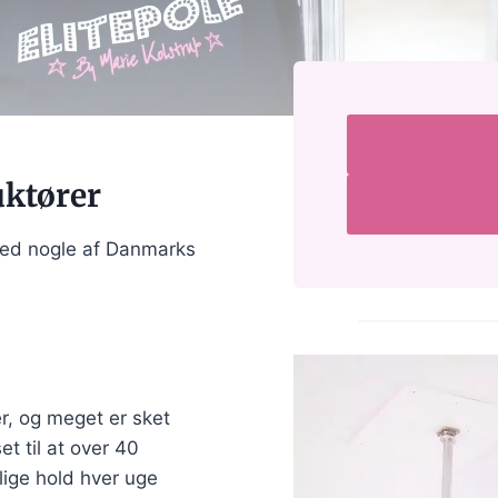
uktører
 med nogle af Danmarks
er, og meget er sket
t til at over 40
lige hold hver uge