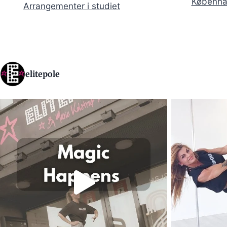
Københa
Arrangementer i studiet
elitepole