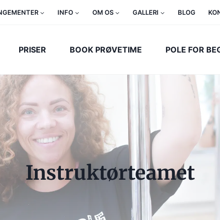
NGEMENTER
INFO
OM OS
GALLERI
BLOG
KO
PRISER
BOOK PRØVETIME
POLE FOR B
Instruktørteamet